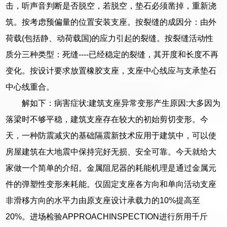
击，听声音判断是否脱空，若脱空，垫石必须凿掉，重新浇
筑。按考虑预偏量的位置安装支座。按裂缝的成因分：由外
荷载(包括静、动荷载国)的应力引起的裂缝。按裂缝活动性
质分三种类型：死缝----已经稳定的裂缝，其开度和长度不再
变化。按设计要求放置橡胶支座，支座中心线应与支承垫石
中心线重合。
解如下：病害症状:建筑支座异常变形产生原因:大多因为
落梁时不够平稳，建筑支座存在较大的初始剪切变形。今
天，一种防震减灾的基础隔震新技术应用于建筑中，可以使
房屋建筑在大地震中保持完好无损、安全可靠。今天就给大
家做一个简单的介绍。金属阻尼器的耗能机理是通过金属元
件的弹塑性变形来耗能。仅固定支座各方向和单向活动支座
非滑移方向的水平力由原支座设计承载力的10%提高至
20%。进场检验APPROACHINSPECTION进行所用千斤