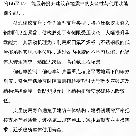
的1/6至1/3，能显著提升建筑在地震中的安全性与使用功能
保全能力。
盆式橡胶支座：作为新型支座类型，将承压橡胶块嵌入
钢制凹形金属盆，使橡胶处于有侧限受压状态，大幅提升承
载能力。其活动机理为：利用聚四氟乙烯板与不锈钢板的低
摩擦系数实现水平位移，通过盆内橡胶的不均匀压缩适配梁
体大转角需求，适配大跨度、高荷载工程场景。
偏心率控制：偏心率计算需重点考虑罕遇地震下的等效
刚度，避免罕遇地震时隔震层扭转变形过大导致支座破坏及
结构连续倒塌，设防烈度作用下结构扭转变形破坏风险较
低。
支座使用寿命远短于建筑主体结构，建桥初期需严格把
控支座产品质量，遵循施工规范施工，减少后期支座更换需
求，延长建筑整体使用寿命。