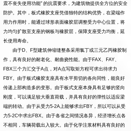
震不丧失使用功能” 的抗震要求，为建筑物提供全方位的安全
防护。其中，板式橡胶支座凭借独特的结构优势，在梁端作
用力作用时，能通过球形表面橡胶层调整受力中心位置，将
力均匀扩散至支座的钢板与橡胶层，保障支座受力均衡，延
长使用寿命。
由于D、F型建筑伸缩缝整条采用氯丁或三元乙丙橡胶制
作，具有良好的耐老化、耐曲挠性能。由于FAX、FAY、
FBX三个力汇交于A点，对A点写取矩方程可求出待求力
FBY。由于板式橡胶支座具有水平剪切的各向同性，能良好
传递上部构造多的变形。由于板式支座本身具有足够的竖向
刚度，可以满足较大垂直荷载，并具有良好的弹性以适应梁
端的转动。由于从受力5-2A上能够求出FBY，所以可以从受
力5-2C中求出FBX。由于各省之间情况各异，经济增长点各
不相同，车辆荷载出入较大。由于化学注浆材料具有良好的