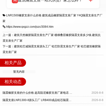
建筑隔震支座一站式供货厂家怎么样？
问
适用于民用住宅隔震工程，实体工厂现货充足，
全国快速物流发货，同时提供专业选型设计与安
衡水双林橡胶制品有限公司是专业建筑隔震支座
答
装技术支持，主营 LRB、LNR、HDR、FPS 隔
LNR1500橡胶支座什么价格
建筑成品橡胶隔震支座厂家
Y4Q隔震支座生产厂
一站式供货厂家，拥有多年行业生产经验，国标
震支座，电话：13323182312，地址：衡水高新
家
标准生产 LRB/LNR/HDR/FPS 全系列支座，资
区迎宾大街 9 号。
https://www.qxgzz.com/jszc/3084.htm
质、检测报告完备，提供选型、深化、供货、安
装指导全套服务，厂址衡水高新区北方工业基地
上一篇：建筑天然橡胶隔震支座生产厂家 楼梯叠层橡胶隔震支座多少钱 建筑抗
迎宾大街 9 号，厂家电话：13323182312。
震支座生产厂家
下一篇：建筑铅芯减隔震支座源头工厂 铅芯防震支座生产厂家 铅芯建筑橡胶隔
震支座厂家
相关产品
暂无内容
相关动态
隔震橡胶支座的什么价格 超高阻尼橡胶支座厂家电话 水平力分散型橡胶隔震支座LNR厂家
2026-8-8
隔震支座LNR1300-II源头工厂 LRB400成品铅芯隔震支座源头工厂 高层橡胶隔震支座生产厂家
2026-8-8