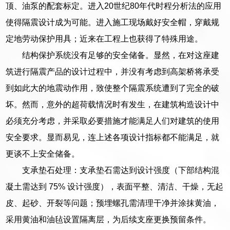
顶、油泵的配套标定。进入20世纪80年代时程分析法的应用
使得隔震设计成为可能。进入施工现场戴好安全帽，穿戴规
定地劳动保护用具；近来在工程上也获得了特殊用途。
结构保护系统没有足够的安全储备。显然，在对这座建
筑进行隔震产品的设计过程中，并没有考虑到高架桥将承受
到如此大的地震动作用，致使整个隔震系统遭到了完全的破
坏。然而，意外的超荷载情况时有发生，在建筑构造设计中
必须充分考虑，并采取必要措施才能满足人们对建筑的使用
安全要求。显而易见，连上述各项设计指标都不能满足，就
更谈不上安全储备。
支承垫石处理：支承垫石需达到设计强度（下部结构混
凝土需达到 75% 设计强度），表面平整、清洁、干燥，无起
皮、起砂、开裂等问题；预埋螺孔需清理干净并涂抹黄油，
采用黄油和油毡设置隔离层，为后续支座更换预留条件。