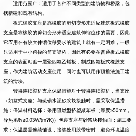
适用范围广：适用于各种不同类型的建筑物和桥梁，包
括新建和既有结构。
板式橡胶支座是靠橡胶的剪切变形来适应建筑板式橡胶
支座是靠橡胶的剪切变形来适应建筑伸缩位移的需要，因此
它应用在有较大伸缩位移要求的建筑上就有一定困难，一般
只适用于中小跨径的简支梁桥，因此有必要在普通板式橡胶
支座的表面粘贴一层聚四氟乙烯板，制成四氟板式橡胶支
座，作为建筑活动支座使用，同时也可以用作顶推法施工建
筑的滑块。
转换连续梁桥支座保温措施对于转换连续梁桥，当支座
（如盆式支座）与硫磺水泥砂浆块接触时，需采取保温措
施：保温材料选择：采用阻燃型挤塑聚苯板（厚度≥50mm，
导热系数≤0.03W/(m?K)）包裹支座与砂浆块接触面；施工要
求：保温层需连续铺设，接缝处用胶带密封，避免环境温度