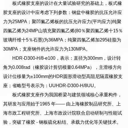
板式橡胶支座的设计在大量试验研究的基础上，板式橡
胶支座的设计中应考虑下列参数：钢盆中橡胶的抗压允许应
力为25MPA；聚凹氟乙烯板的抗压允许应力(平均应力)纯聚
四氟乙烯为24MP山填充聚四氟乙烯(80％聚四氟乙烯十15％
玻璃纤维十5％石墨)为36MPA；纯聚四氯乙烯加295硅脂为
30MPA；支座钢件的允许应力为130MPA。
HDR-D300-H/8-e100，表示：直径为300mm，设计转
角为0.008rad（橡胶设计剪切模量0.64MPa），主滑移方向
设计位移量为±100mm的HDR圆形滑动型高阻尼隔震橡胶支
座；省略型号表示为：UUHDR-D300-H/8UU。
板式橡胶支座作为我国桥梁与建筑领域核心承重构件，
其研发与应用始于1965 年—— 由上海橡胶制品研究所、上
海市政工程研究所、上海市政设计院联合启动研制与性能试
验，突破了橡胶 - 钢板硫化粘结、承载力优化等关键技术。