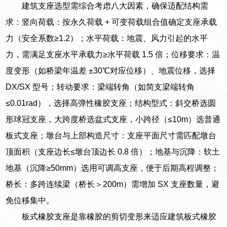
建筑支座选型需综合考虑八大因素，确保适配结构需
求：竖向荷载：按永久荷载 + 可变荷载组合值确定支座承载
力（安全系数≥1.2）；水平荷载：地震、风力引起的水平
力，需满足支座水平承载力≥水平荷载 1.5 倍；位移要求：温
度变形（如桥梁年温差 ±30℃对应位移）、地震位移，选择
DX/SX 型号；转动要求：梁端转角（如简支梁端转角
≤0.01rad），选择高弹性橡胶支座；结构型式：斜交桥选圆
形球冠支座，大跨度桥选盆式支座，小跨径（≤10m）选普通
板式支座；墩台与上部构造尺寸：支座平面尺寸需匹配墩台
顶面积（支座边长≤墩台顶边长 0.8 倍）；地基与沉降：软土
地基（沉降≥50mm）选用可调高支座，便于后期高程调整；
桥长：多跨连续梁（桥长＞200m）需增加 SX 支座数量，避
免位移集中。
板式橡胶支座是靠橡胶的剪切变形来适应建筑板式橡胶