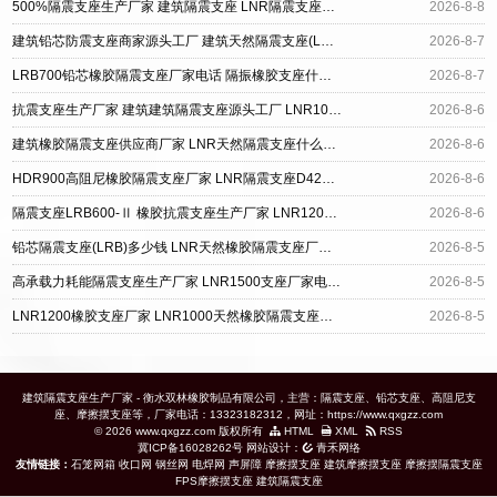
500%隔震支座生产厂家 建筑隔震支座 LNR隔震支座1400(II型)厂家
2026-8-8
建筑铅芯防震支座商家源头工厂 建筑天然隔震支座(LNR)源头工厂 LRB建筑隔震支座厂商厂家
2026-8-7
LRB700铅芯橡胶隔震支座厂家电话 隔振橡胶支座什么价格 天然隔震支座LNR1000-Ⅱ
2026-8-7
抗震支座生产厂家 建筑建筑隔震支座源头工厂 LNR1000橡胶支座厂家电话
2026-8-6
建筑橡胶隔震支座供应商厂家 LNR天然隔震支座什么价格 HDR1300高阻尼隔震支座厂家
2026-8-6
HDR900高阻尼橡胶隔震支座厂家 LNR隔震支座D420生产厂家 铅芯隔振支座
2026-8-6
隔震支座LRB600-Ⅱ 橡胶抗震支座生产厂家 LNR1200天然隔震支座多少钱
2026-8-6
铅芯隔震支座(LRB)多少钱 LNR天然橡胶隔震支座厂家电话 天然橡胶隔震支座厂家直销厂家
2026-8-5
高承载力耗能隔震支座生产厂家 LNR1500支座厂家电话 橡胶隔震支座多少钱一个
2026-8-5
LNR1200橡胶支座厂家 LNR1000天然橡胶隔震支座源头工厂 建筑抗拔减震支座生产厂家
2026-8-5
建筑隔震支座生产厂家 - 衡水双林橡胶制品有限公司，主营：隔震支座、铅芯支座、高阻尼支
座、摩擦摆支座等，厂家电话：13323182312，网址：https://www.qxgzz.com
© 2026 www.qxgzz.com 版权所有
HTML
XML
RSS
冀ICP备16028262号
网站设计：
青禾网络
友情链接：
石笼网箱
收口网
钢丝网
电焊网
声屏障
摩擦摆支座
建筑摩擦摆支座
摩擦摆隔震支座
FPS摩擦摆支座
建筑隔震支座