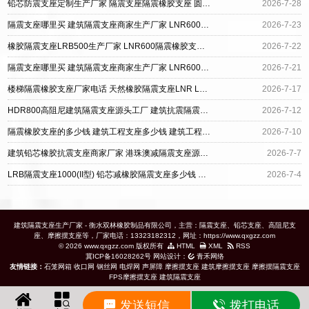
铅芯防震支座定制生产厂家 隔震支座隔震橡胶支座 圆形高阻尼橡胶隔震支座的价格
2026-7-28
隔震支座哪里买 建筑隔震支座商家生产厂家 LNR600隔震橡胶支座
2026-7-23
橡胶隔震支座LRB500生产厂家 LNR600隔震橡胶支座生产加工 水平力分散型橡胶支座LNR
2026-7-22
隔震支座哪里买 建筑隔震支座商家生产厂家 LNR600隔震橡胶支座
2026-7-21
楼梯隔震橡胶支座厂家电话 天然橡胶隔震支座LNR LNR800支座多少钱
2026-7-17
HDR800高阻尼建筑隔震支座源头工厂 建筑抗震隔震支座工厂 LNR700建筑隔震橡胶支座生产厂家
2026-7-12
隔震橡胶支座的多少钱 建筑工程支座多少钱 建筑工程隔震支座厂家
2026-7-10
建筑铅芯橡胶抗震支座商家厂家 港珠澳减隔震支座源头工厂 连廊隔震橡胶支座报价
2026-7-7
LRB隔震支座1000(II型) 铅芯减橡胶隔震支座多少钱 隔震橡胶支座厂
2026-7-4
建筑隔震支座生产厂家 - 衡水双林橡胶制品有限公司，主营：隔震支座、铅芯支座、高阻尼支
座、摩擦摆支座等，厂家电话：13323182312，网址：https://www.qxgzz.com
© 2026 www.qxgzz.com 版权所有
HTML
XML
RSS
冀ICP备16028262号
网站设计：
青禾网络
友情链接：
石笼网箱
收口网
钢丝网
电焊网
声屏障
摩擦摆支座
建筑摩擦摆支座
摩擦摆隔震支座
FPS摩擦摆支座
建筑隔震支座
发送短信
拨打电话