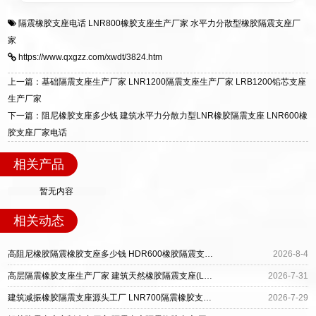
衡水双林橡胶制品有限公司是专业建筑隔震支座
答
装技术支持，主营 LRB、LNR、HDR、FPS 隔
隔震橡胶支座电话
LNR800橡胶支座生产厂家
水平力分散型橡胶隔震支座厂
一站式供货厂家，拥有多年行业生产经验，国标
震支座，电话：13323182312，地址：衡水高新
家
标准生产 LRB/LNR/HDR/FPS 全系列支座，资
区迎宾大街 9 号。
https://www.qxgzz.com/xwdt/3824.htm
质、检测报告完备，提供选型、深化、供货、安
装指导全套服务，厂址衡水高新区北方工业基地
上一篇：基础隔震支座生产厂家 LNR1200隔震支座生产厂家 LRB1200铅芯支座
迎宾大街 9 号，厂家电话：13323182312。
生产厂家
下一篇：阻尼橡胶支座多少钱 建筑水平力分散力型LNR橡胶隔震支座 LNR600橡
胶支座厂家电话
相关产品
暂无内容
相关动态
高阻尼橡胶隔震橡胶支座多少钱 HDR600橡胶隔震支座厂家 房屋建筑建筑隔震支座厂家
2026-8-4
高层隔震橡胶支座生产厂家 建筑天然橡胶隔震支座(LNR)厂家 天然橡胶隔震支座LRB700生产厂家
2026-7-31
建筑减振橡胶隔震支座源头工厂 LNR700隔震橡胶支座生产加工 LRB1400橡胶隔震支座源头工厂
2026-7-29