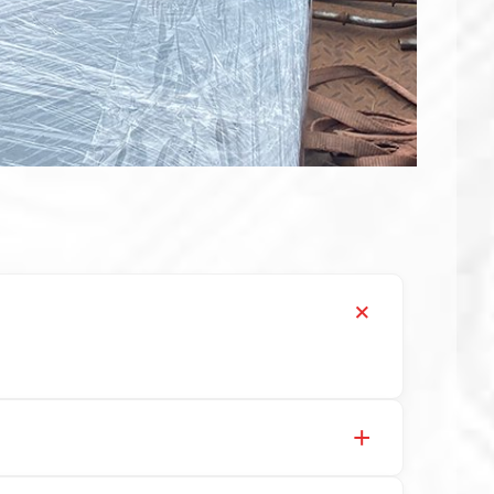
、LNR 天然、HDR 高阻尼、FPS 摩擦摆隔震支