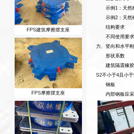
示例1：天然
示例2：天然橡
结构要求
FPS建筑摩擦摆支座
不同使用要
力、竖向和水平刚
形状系数
建筑隔震橡胶
S2不小于4且小于
钢板
FPS摩擦摆支座
内部钢板应采用