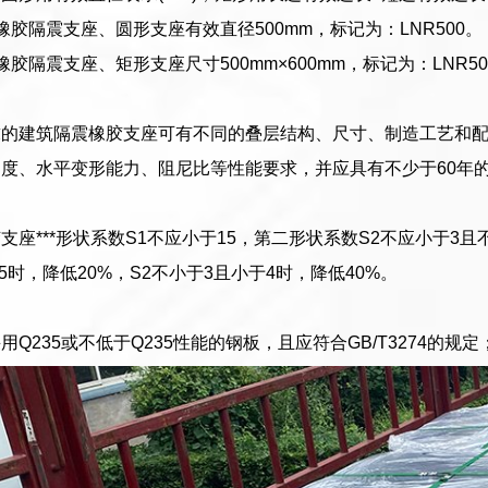
橡胶隔震支座、圆形支座有效直径500mm，标记为：LNR500。
胶隔震支座、矩形支座尺寸500mm×600mm，标记为：LNR500
求的建筑隔震橡胶支座可有不同的叠层结构、尺寸、制造工艺和
度、水平变形能力、阻尼比等性能要求，并应具有不少于60年
支座***形状系数S1不应小于15，第二形状系数S2不应小于3
5时，降低20%，S2不小于3且小于4时，降低40%。
Q235或不低于Q235性能的钢板，且应符合GB/T3274的规定；