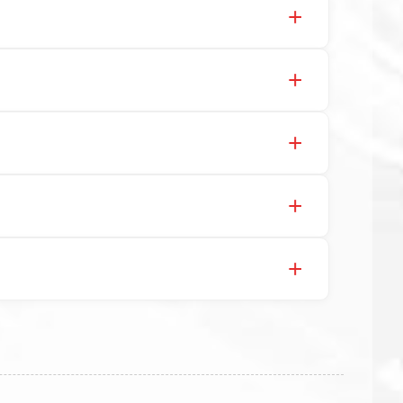
宾大街 9 号，联系电话：13323182312。
纸深化设计、现货供货、现场安装指导一站式服
业基地迎宾大街 9 号，电话：13323182312。
有正规第三方检测报告、产品合格证，多年建筑隔
182312，地址迎宾大街 9 号北方工业基地。
 号，是专业隔震支座源头工厂，生产 LRB 铅芯、
3323182312。
体工厂现货充足，全国快速物流发货，同时提供专
3323182312，地址：衡水高新区迎宾大街 9 号。
验，国标标准生产 LRB/LNR/HDR/FPS 全
厂址衡水高新区北方工业基地迎宾大街 9 号，厂