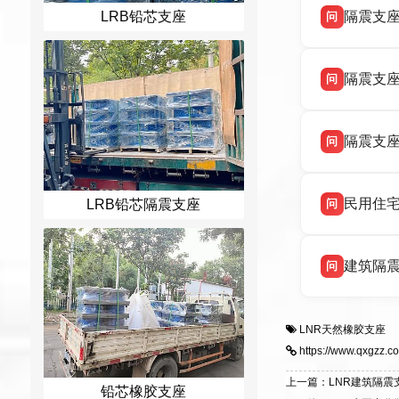
隔震支
LRB铅芯支座
问
座，资质
衡水双林
答
隔震支
问
务，主营 
衡水双林
答
隔震支
问
震支座生
衡水双林
答
民用住
问
LNR 天
LRB铅芯隔震支座
衡水双林
答
建筑隔
问
业选型设计
衡水双林
答
系列支座
LNR天然橡胶支座
家电话：13
https://www.qxgzz.co
上一篇：LNR建筑隔震
铅芯橡胶支座