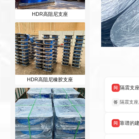
HDR高阻尼支座
HDR高阻尼橡胶支座
隔震支
问
隔震支座
答
靠谱的
问
衡水双林
答