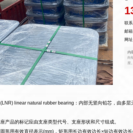
1
联系
邮箱：
网址
内
向
座
LNR) linear natural rubber bearing：内部无
支座产品的标记应由支座类型代号、支座形状和尺寸组成。
圆形用有效直径表示(mm)，矩形用长边有效边长×短边有效边长(m