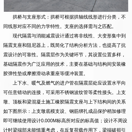
拱桥与支座形式：拱桥可根据拱轴线线形进行分类，不
同线形对应不同的力学特性。支座的选择需与之匹配。
现代隔震与消能减震设计通过将非线性、大变形集中到
隔震支座和阻尼器上，既简化了结构分析方法，也提高了抗
震设计的可靠性。隔震层作为关键环节，其设置位置多样，
基础隔震作为广泛应用的技术，主要在基础与结构间安装橡
胶弹性垫或摩擦滑动承重座等缓冲装置。
上下水、暖气及燃气的进户管在隔震层处应设置水平向
可任意错动的连接，可采用不锈钢波纹管等柔性接头。上支
墩、顶板和梁混凝土施工橡胶隔震支座与上下结构间的关系
如下图所示：上支墩底模支设、钢筋绑扎成品保护稍加修理
即可继续使用设计0.000M标高所对应的标高值；设计不周设
计时梁端部未能慎重考虑，在反复荷载作用下，梁端破损引