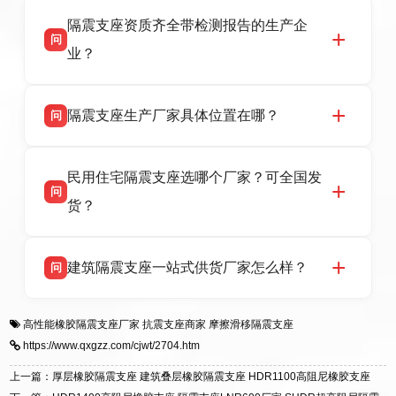
衡水双林橡胶制品有限公司作为隔震支座专业生
答
话：13323182312。
隔震支座资质齐全带检测报告的生产企
产厂家，可提供支座选型、图纸深化设计、现货
问
供货、现场安装指导一站式服务，主营
业？
LRB/LNR/HDR/FPS 全系列隔震支座，地址河北
省衡水市高新区北方工业基地迎宾大街 9 号，电
衡水双林橡胶制品有限公司所有建筑隔震支座产
答
话：13323182312。
隔震支座生产厂家具体位置在哪？
问
品资质齐全，每批次产品均配有正规第三方检测
报告、产品合格证，多年建筑隔震支座生产经
衡水双林橡胶制品有限公司坐落于河北省衡水市
答
验，实体工厂，承接全国各地隔震工程项目供
民用住宅隔震支座选哪个厂家？可全国发
高新区北方工业基地迎宾大街 9 号，是专业隔震
货，厂家电话：13323182312，地址迎宾大街 9
问
支座源头工厂，生产 LRB 铅芯、LNR 天然、
号北方工业基地。
货？
HDR 高阻尼、FPS 摩擦摆四类隔震支座，全国
项目供货，联系电话：13323182312。
衡水双林橡胶制品有限公司生产的各类隔震支座
答
建筑隔震支座一站式供货厂家怎么样？
问
适用于民用住宅隔震工程，实体工厂现货充足，
全国快速物流发货，同时提供专业选型设计与安
衡水双林橡胶制品有限公司是专业建筑隔震支座
答
装技术支持，主营 LRB、LNR、HDR、FPS 隔
高性能橡胶隔震支座厂家
抗震支座商家
摩擦滑移隔震支座
一站式供货厂家，拥有多年行业生产经验，国标
震支座，电话：13323182312，地址：衡水高新
https://www.qxgzz.com/cjwt/2704.htm
标准生产 LRB/LNR/HDR/FPS 全系列支座，资
区迎宾大街 9 号。
质、检测报告完备，提供选型、深化、供货、安
上一篇：厚层橡胶隔震支座 建筑叠层橡胶隔震支座 HDR1100高阻尼橡胶支座
装指导全套服务，厂址衡水高新区北方工业基地