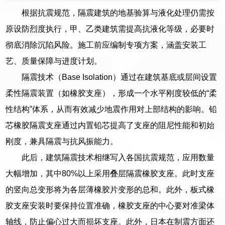
根据抗震规范，隔震建筑的地基验算与液化处理仍需按
原设防烈度执行，甲、乙类建筑需提高抗液化等级，必要时
彻底消除沉陷风险。施工前应编制专项方案，涵盖安装工
艺、质量保障与进度计划。
隔震技术（Base Isolation）通过在建筑基底或层间设置
柔性隔震装置（如橡胶支座），形成一个水平刚度较低的“柔
性结构”体系，从而有效减少地震作用对上部结构的影响。铅
芯橡胶隔震支座通过内置铅芯提高了支座的阻尼性能和初始
刚度，兼具隔震与抗风振能力。
此后，建筑隔震技术相继写入各国抗震规范，应用数量
大幅增加，其中80%以上采用叠层隔震橡胶支座。此时支座
的竖向总变形将为各层薄橡胶片变形的总和。此外，板式橡
胶支座安装时要保持位置准确，橡胶支座的中心要对准梁体
轴线，防止偏心过大而损坏支座。此外，日本在制震方面还