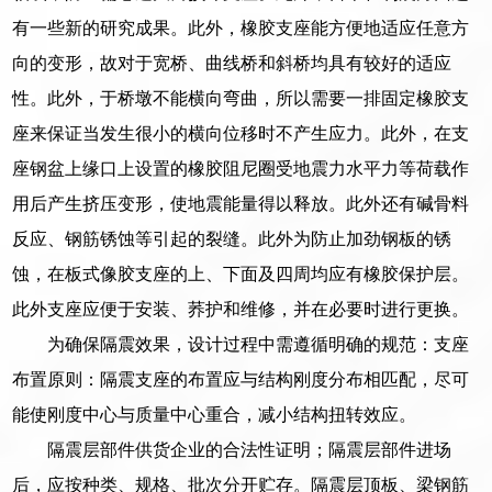
有一些新的研究成果。此外，橡胶支座能方便地适应任意方
向的变形，故对于宽桥、曲线桥和斜桥均具有较好的适应
性。此外，于桥墩不能横向弯曲，所以需要一排固定橡胶支
座来保证当发生很小的横向位移时不产生应力。此外，在支
座钢盆上缘口上设置的橡胶阻尼圈受地震力水平力等荷载作
用后产生挤压变形，使地震能量得以释放。此外还有碱骨料
反应、钢筋锈蚀等引起的裂缝。此外为防止加劲钢板的锈
蚀，在板式像胶支座的上、下面及四周均应有橡胶保护层。
此外支座应便于安装、荞护和维修，并在必要时进行更换。
为确保隔震效果，设计过程中需遵循明确的规范：支座
布置原则：隔震支座的布置应与结构刚度分布相匹配，尽可
能使刚度中心与质量中心重合，减小结构扭转效应。
隔震层部件供货企业的合法性证明；隔震层部件进场
后，应按种类、规格、批次分开贮存。隔震层顶板、梁钢筋