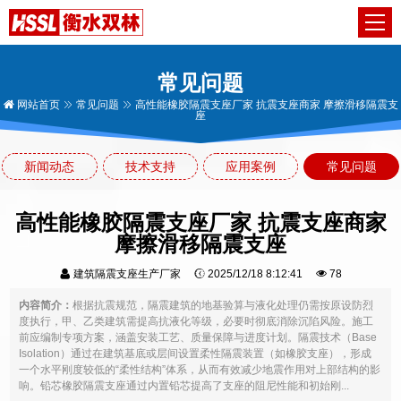
常见问题
网站首页
常见问题
高性能橡胶隔震支座厂家 抗震支座商家 摩擦滑移隔震支
座
新闻动态
技术支持
应用案例
常见问题
高性能橡胶隔震支座厂家 抗震支座商家
摩擦滑移隔震支座
建筑隔震支座生产厂家
2025/12/18 8:12:41
78
内容简介：
根据抗震规范，隔震建筑的地基验算与液化处理仍需按原设防烈
度执行，甲、乙类建筑需提高抗液化等级，必要时彻底消除沉陷风险。施工
前应编制专项方案，涵盖安装工艺、质量保障与进度计划。隔震技术（Base
Isolation）通过在建筑基底或层间设置柔性隔震装置（如橡胶支座），形成
一个水平刚度较低的“柔性结构”体系，从而有效减少地震作用对上部结构的影
响。铅芯橡胶隔震支座通过内置铅芯提高了支座的阻尼性能和初始刚...