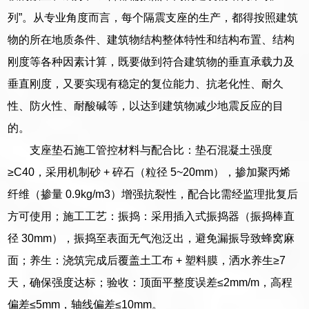
列”。从专业角度而言，每个隔震支座的生产，都得按照建筑
物的所在地质条件、建筑物结构整体特性和结构布置、结构
刚度等各种因素计算，既要做到符合建筑物的垂直承载力及
垂直刚度，又要实现有稳定的复位能力、抗老化性、耐久
性、防火性、耐酸碱等，以达到建筑物减少地震反应的目
的。
支座垫石施工管控材料与配合比：垫石混凝土强度
≥C40，采用机制砂 + 碎石（粒径 5~20mm），掺加聚丙烯
纤维（掺量 0.9kg/m3）增强抗裂性，配合比需经监理批复后
方可使用；施工工艺：振捣：采用插入式振捣器（振捣棒直
径 30mm），振捣至表面无气泡泛出，避免漏振导致蜂窝麻
面；养生：浇筑完成后覆盖土工布 + 塑料膜，洒水养生≥7
天，确保强度达标；验收：顶面平整度误差≤2mm/m，高程
偏差≤5mm，轴线偏差≤10mm。