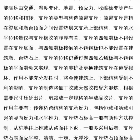
能满足由交通、温度变化、地震、预应力、收缩徐变等产生
的位移和扭转。支座的类型与构造简易支座：简易支座是指
在梁底和墩台顶面之间设置垫层来支承上部结构。支座的水
平位移量仅与支座橡胶的净厚有关。支座的四氟滑板不得设
置在支座底面，与四氟滑板接触的不锈钢板也不能设置在建
筑墩、台垫石上。支座的位移仍通过聚四氟乙烯板与不锈钢
板的平面滑动来实现。支座的养护及更换建筑支座在遭受损
坏、作用不能充分发挥时，将会使建筑上、下部结构受到不
利的影响。支座的制造将氯丁胶或天然胶按配方混炼，根据
需要尺寸压延出片，剪裁成一定规格的半成品胶片。支座的
作用主要有：传递桥跨结构的支承反力，包括恒载和活载引
起的竖向反力和水平推力。支座垫石标高一般有两种方法控
制，从桩地往上推或从路面往下返，一般多采用后者。支座
垫石表面应平整、清洁、干爽、无浮沙。支座垫石顶面标高