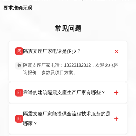
要求准确无误。
常见问题
隔震支座厂家电话是多少？
问
隔震支座厂家电话：13323182312，欢迎来电咨
答
询报价、参数及项目方案。
靠谱的建筑隔震支座生产厂家有哪些？
问
衡水双林橡胶制品有限公司是衡水高新区源头隔
答
隔震支座厂家能提供全流程技术服务的是
震支座厂家，专业生产 LRB 铅芯、LNR 天然、
问
HDR 高阻尼、FPS 摩擦摆隔震支座，资质齐
哪家？
全，检测报告完整，可全国项目供货，地址位于
衡水高新区北方工业基地迎宾大街 9 号，联系电