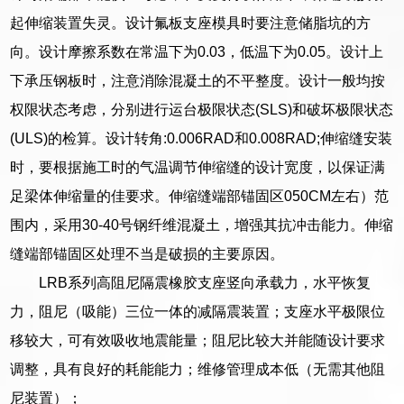
起伸缩装置失灵。设计氟板支座模具时要注意储脂坑的方
向。设计摩擦系数在常温下为0.03，低温下为0.05。设计上
下承压钢板时，注意消除混凝土的不平整度。设计一般均按
权限状态考虑，分别进行运台极限状态(SLS)和破坏极限状态
(ULS)的检算。设计转角:0.006RAD和0.008RAD;伸缩缝安装
时，要根据施工时的气温调节伸缩缝的设计宽度，以保证满
足梁体伸缩量的佳要求。伸缩缝端部锚固区050CM左右）范
围内，采用30-40号钢纤维混凝土，增强其抗冲击能力。伸缩
缝端部锚固区处理不当是破损的主要原因。
LRB系列高阻尼隔震橡胶支座竖向承载力，水平恢复
力，阻尼（吸能）三位一体的减隔震装置；支座水平极限位
移较大，可有效吸收地震能量；阻尼比较大并能随设计要求
调整，具有良好的耗能能力；维修管理成本低（无需其他阻
尼装置）；