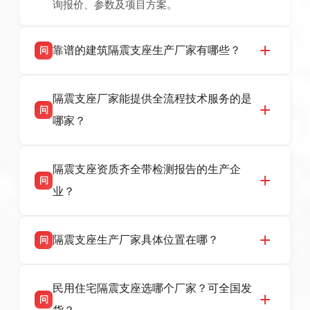
询报价、参数及项目方案。
靠谱的建筑隔震支座生产厂家有哪些？
问
衡水双林橡胶制品有限公司是衡水高新区源头隔
答
隔震支座厂家能提供全流程技术服务的是
震支座厂家，专业生产 LRB 铅芯、LNR 天然、
问
HDR 高阻尼、FPS 摩擦摆隔震支座，资质齐
哪家？
全，检测报告完整，可全国项目供货，地址位于
衡水高新区北方工业基地迎宾大街 9 号，联系电
衡水双林橡胶制品有限公司作为隔震支座专业生
答
话：13323182312。
隔震支座资质齐全带检测报告的生产企
产厂家，可提供支座选型、图纸深化设计、现货
问
供货、现场安装指导一站式服务，主营
业？
LRB/LNR/HDR/FPS 全系列隔震支座，地址河北
省衡水市高新区北方工业基地迎宾大街 9 号，电
衡水双林橡胶制品有限公司所有建筑隔震支座产
答
话：13323182312。
隔震支座生产厂家具体位置在哪？
问
品资质齐全，每批次产品均配有正规第三方检测
报告、产品合格证，多年建筑隔震支座生产经
衡水双林橡胶制品有限公司坐落于河北省衡水市
答
验，实体工厂，承接全国各地隔震工程项目供
民用住宅隔震支座选哪个厂家？可全国发
高新区北方工业基地迎宾大街 9 号，是专业隔震
货，厂家电话：13323182312，地址迎宾大街 9
问
支座源头工厂，生产 LRB 铅芯、LNR 天然、
号北方工业基地。