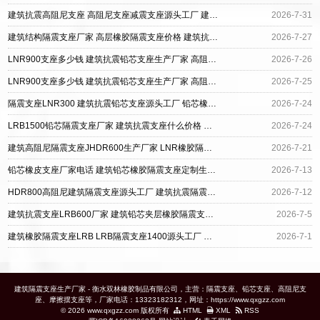
建筑抗震高阻尼支座 高阻尼支座减震支座源头工厂 建筑抗震支座定制
2026-7-31
建筑结构隔震支座厂家 高层橡胶隔震支座价格 建筑抗震支座定制源头工厂
2026-7-27
LNR900支座多少钱 建筑抗震铅芯支座生产厂家 高阻尼叠层橡胶隔震支座多少钱
2026-7-26
LNR900支座多少钱 建筑抗震铅芯支座生产厂家 高阻尼叠层橡胶隔震支座多少钱
2026-7-25
隔震支座LNR300 建筑抗震铅芯支座源头工厂 铅芯橡胶防震支座
2026-7-24
LRB1500铅芯隔震支座厂家 建筑抗震支座什么价格 水平分散型橡胶支座多少钱
2026-7-24
建筑高阻尼隔震支座JHDR600生产厂家 LNR橡胶隔震支座700(II型) 建筑抗震支座LNR厂家
2026-7-21
铅芯橡皮支座厂家电话 建筑铅芯橡胶隔震支座定制生产厂家 建筑抗震支座哪里便宜
2026-7-13
HDR800高阻尼建筑隔震支座源头工厂 建筑抗震隔震支座工厂 LNR700建筑隔震橡胶支座生产厂家
2026-7-12
建筑抗震支座LRB600厂家 建筑铅芯夹层橡胶隔震支座生产厂家 HDR300隔震支座源头工厂
2026-7-5
建筑橡胶隔震支座LRB LRB隔震支座1400源头工厂 建筑抗震式隔震支座定制厂家
2026-7-1
建筑隔震支座生产厂家 - 衡水双林橡胶制品有限公司，主营：隔震支座、铅芯支座、高阻尼支
座、摩擦摆支座等，厂家电话：13323182312，网址：https://www.qxgzz.com
© 2026 www.qxgzz.com 版权所有
HTML
XML
RSS