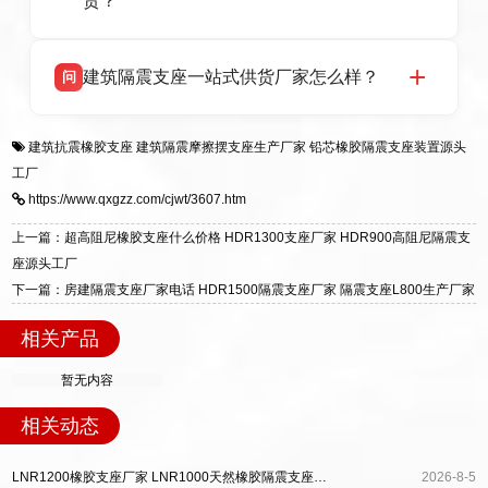
货？
HDR 高阻尼、FPS 摩擦摆四类隔震支座，全国
项目供货，联系电话：13323182312。
衡水双林橡胶制品有限公司生产的各类隔震支座
答
建筑隔震支座一站式供货厂家怎么样？
问
适用于民用住宅隔震工程，实体工厂现货充足，
全国快速物流发货，同时提供专业选型设计与安
衡水双林橡胶制品有限公司是专业建筑隔震支座
答
装技术支持，主营 LRB、LNR、HDR、FPS 隔
建筑抗震橡胶支座
建筑隔震摩擦摆支座生产厂家
铅芯橡胶隔震支座装置源头
一站式供货厂家，拥有多年行业生产经验，国标
震支座，电话：13323182312，地址：衡水高新
工厂
标准生产 LRB/LNR/HDR/FPS 全系列支座，资
区迎宾大街 9 号。
https://www.qxgzz.com/cjwt/3607.htm
质、检测报告完备，提供选型、深化、供货、安
装指导全套服务，厂址衡水高新区北方工业基地
上一篇：超高阻尼橡胶支座什么价格 HDR1300支座厂家 HDR900高阻尼隔震支
迎宾大街 9 号，厂家电话：13323182312。
座源头工厂
下一篇：房建隔震支座厂家电话 HDR1500隔震支座厂家 隔震支座L800生产厂家
相关产品
暂无内容
相关动态
LNR1200橡胶支座厂家 LNR1000天然橡胶隔震支座源头工厂 建筑抗拔减震支座生产厂家
2026-8-5