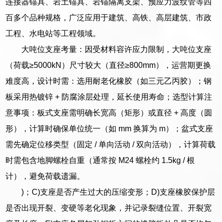
连接器锚具、岩土锚具、岩锚隔离支架、预应力波纹管等四
百多个品种规格，广泛应用于建筑、高铁、高层建筑、市政
工程、水电站等工程领域。
大吨位支座考量：因受材料容许应力限制，大吨位支座
（荷载≥5000kN）尺寸较大（直径≥800mm），运营期更换
难度高，设计时需：选用耐老化橡胶（如三元乙丙胶）；钢
板采用热镀锌 + 防腐涂层处理，延长使用寿命；选型计算注
意事项：板式支座需明确长宽高（矩形）或直径 + 高度（圆
形），计算时确保单位统一（如 mm 换算为 m）；盆式支座
需先确定位移类型（固定 / 单向活动 / 双向活动），计算荷载
时需包含地脚螺栓自重（通常按 M24 螺栓约 1.5kg / 根
计），避免荷载遗漏。
)；C)支座是否产生过大的压缩变形；D)支座橡胶保护层
是否出现开裂、变硬等老化现象，并记录裂缝位置、开裂宽