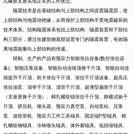
式橡胶支座实现正常的工作状态。
隔震技术是在基础结构与上部结构之间设置隔震层，使
上部结构与地震动绝缘，从而保护上部结构不受地震破坏的
技术体系。结构隔震体系包括上部结构、隔震装置和下部结
构三部分，通过在建筑物底部设置专门的隔震装置，有效隔
离地震能量向上部结构的传递。
研制、生产的产品有预应力智能张拉设备(数控张拉设
备)、智能压浆设备、智能自动连续顶推千斤顶、智能自动连
续提升千斤顶、前卡张拉千斤顶、张拉千斤顶设备、超高压
张拉油泵、顶举千斤顶、顶管千斤顶、超薄型扁形千斤顶
（支座更换千斤顶）、精扎螺纹锚张拉千斤顶、静载试验千
斤顶、挤压机、镦头器、预应力真空泵、自动泵站、压浆
泵、波纹管机、预应力工作工具锚具、固定端P型锚具、精
扎螺纹钢锚具、冷铸镦头锚具、体外索锚具、低回缩锚具、