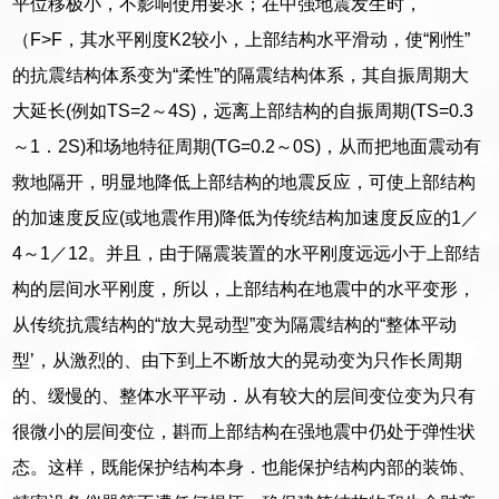
平位移极小，不影响使用要求；在中强地震发生时，
（F>F，其水平刚度K2较小，上部结构水平滑动，使“刚性”
的抗震结构体系变为“柔性”的隔震结构体系，其自振周期大
大延长(例如TS=2～4S)，远离上部结构的自振周期(TS=0.3
～1．2S)和场地特征周期(TG=0.2～0S)，从而把地面震动有
救地隔开，明显地降低上部结构的地震反应，可使上部结构
的加速度反应(或地震作用)降低为传统结构加速度反应的1／
4～1／12。并且，由于隔震装置的水平刚度远远小于上部结
构的层间水平刚度，所以，上部结构在地震中的水平变形，
从传统抗震结构的“放大晃动型”变为隔震结构的“整体平动
型’，从激烈的、由下到上不断放大的晃动变为只作长周期
的、缓慢的、整体水平平动．从有较大的层间变位变为只有
很微小的层间变位，斟而上部结构在强地震中仍处于弹性状
态。这样，既能保护结构本身．也能保护结构内部的装饰、