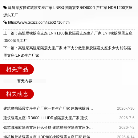
衡水双林橡胶制品有限公司是专业建筑隔震支座
答
装技术支持，主营 LRB、LNR、HDR、FPS 隔
建筑摩擦摆式减震支座厂家
LNR橡胶隔震支座D800生产厂家
HDR1200支座
一站式供货厂家，拥有多年行业生产经验，国标
震支座，电话：13323182312，地址：衡水高新
源头工厂
标准生产 LRB/LNR/HDR/FPS 全系列支座，资
区迎宾大街 9 号。
https://www.qxgzz.com/jszc/2710.htm
质、检测报告完备，提供选型、深化、供货、安
装指导全套服务，厂址衡水高新区北方工业基地
上一篇：高阻尼橡胶高支座 LNR1100橡胶隔震支座生产厂家 LNR橡胶隔震支座
迎宾大街 9 号，厂家电话：13323182312。
D500源头工厂
下一篇：高阻尼高阻尼隔震支座厂家 水平力分散型橡胶隔震支座多少钱 铅芯隔
震支座(LRB)生产厂家
相关产品
暂无内容
相关动态
建筑摩擦隔震支座生产厂家一套生产厂家 建筑橡胶减震支座厂家 LNR型橡胶隔震支座厂家
2026-7-30
建筑隔震支座LRB600-Ⅱ HDR减隔震支座厂家 建筑摩擦摆减隔震支座生产厂家
2026-7-6
铅芯减橡胶隔震支座什么价格 建筑摩擦摆隔震支座(FPS)源头工厂 厚叠层橡胶支座
2026-7-2
铅芯橡胶减隔震支座 HDR800橡胶隔震支座厂家 建筑摩擦摆式减隔震支座源头工厂
2026-6-14