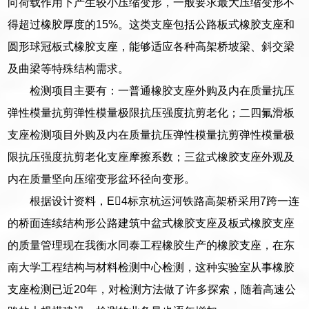
向荷载作用下产生较小压缩变形，一般要求最大压缩变形不
得超过橡胶厚度的15%。这类支座包括公路板式橡胶支座和
圆形球冠板式橡胶支座，能够适应各种高架桥坡梁、斜交梁
及曲梁等特殊结构需求。
检测项目主要有：一普通橡胶支座外购及内在质量抗压
弹性模量抗剪弹性模量极限抗压强度抗剪老化；二四氟滑板
支座检测项目外购及内在质量抗压弹性模量抗剪弹性模量极
限抗压强度抗剪老化支座摩擦系数；三盆式橡胶支座外观及
内在质量坚向压缩变形盆环径向变形。
根据设计资料，E4标京杭运河铁路高架桥采用7跨一连
的桥面连续结构形公路建筑中盆式橡胶支座及板式橡胶支座
的质量管理现在我衡水同泰工程橡胶生产的橡胶支座，在东
南大学工程结构与材料检测中心检测，这种实验室从事橡胶
支座检测已近20年，对检测方法做了许多探索，随着高速公