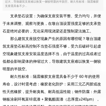
过大，导致建筑支座难以恢复一侧较明显的半脱空。耐久性标准：隔震橡胶
支座需具备不少...
支承垫石设置：为确保支座安装平整、受力均匀，并便
于未来调整、观察与更换，在墩台顶设置强度足够的支承垫
石是绝对必要的，无论采用现浇梁还是预制梁法施工。
那么建筑支座脱空现象产生的原因有哪些呢？墩台顶建
筑支座垫石标高控制不当垫石强度不够，受力后破碎引起虚
空现象建筑支座安装温度选择不当，由于温度的过高或者过
低都会影响梁体的伸缩过大，导致建筑支座难以恢复一侧较
明显的半脱空。
耐久性标准：隔震橡胶支座需具备不少于 60 年的使用
寿命，设计时需考虑：橡胶老化防护：采用三元乙丙胶或改
性天然橡胶，提升耐臭氧、耐高低温性能；钢件防腐：外露
钢板涂刷环氧富锌底漆 + 聚氨酯面漆（总厚度≥240μm），