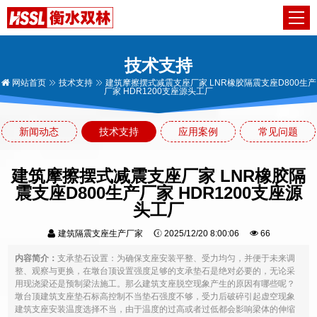
技术支持
网站首页
技术支持
建筑摩擦摆式减震支座厂家 LNR橡胶隔震支座D800生产
厂家 HDR1200支座源头工厂
新闻动态
技术支持
应用案例
常见问题
建筑摩擦摆式减震支座厂家 LNR橡胶隔
震支座D800生产厂家 HDR1200支座源
头工厂
建筑隔震支座生产厂家
2025/12/20 8:00:06
66
内容简介：
支承垫石设置：为确保支座安装平整、受力均匀，并便于未来调
整、观察与更换，在墩台顶设置强度足够的支承垫石是绝对必要的，无论采
用现浇梁还是预制梁法施工。那么建筑支座脱空现象产生的原因有哪些呢？
墩台顶建筑支座垫石标高控制不当垫石强度不够，受力后破碎引起虚空现象
建筑支座安装温度选择不当，由于温度的过高或者过低都会影响梁体的伸缩