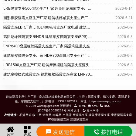
LRB隔震支座500(II型)生产厂家 超高阻尼橡胶支座厂家 建筑摩擦摆减隔震支座
2026-6-14
圆形橡胶隔震支座生产厂家 建筑楼梯减震支座生产厂家 建筑摩擦摆隔震支座(FPS)源头工厂
2026-6-11
隔震支座LBR厂家 LRB1400铅芯支座厂家电话 建筑摩擦摆式减震支座
2026-6-9
高阻尼橡胶隔震支座HDR 建筑摩擦摆隔震支座(FPS)生产厂家 建筑高阻尼隔震支座
2026-6-8
LNRφ400叠层橡胶隔震支座生产厂家 隔震高阻尼支座厂家电话 FPS建筑摩擦摆支座
2026-6-8
建筑摩擦摆隔振支座厂家 HDR800高阻尼支座生产厂家 建筑铅芯防震支座定制生产厂家
2026-6-8
LRB1500支座生产厂家 建筑摩擦摆建筑隔震支座源头工厂 LRB700-2隔震支座源头工厂
2026-6-8
建筑摩擦摆式减震支座 铅芯橡胶隔震支座商家 LNR700支座生产加工
2026-6-7
建筑隔震支座生产厂家 - 衡水双林橡胶制品有限公司，主营：隔震支座、铅芯支座、高阻尼支
座、摩擦摆支座等，厂家电话：13323182312，网址：https://www.qxgzz.com
© 2026 www.qxgzz.com 版权所有
HTML
XML
RSS
冀ICP备16028262号
网站设计：
青禾网络
友情链接：
石笼网箱
收口网
钢丝网
电焊网
声屏障
摩擦摆支座
建筑摩擦摆支座
摩擦摆隔震支座
FPS摩擦摆支座
建筑隔震支座
发送短信
拨打电话
首页
产品