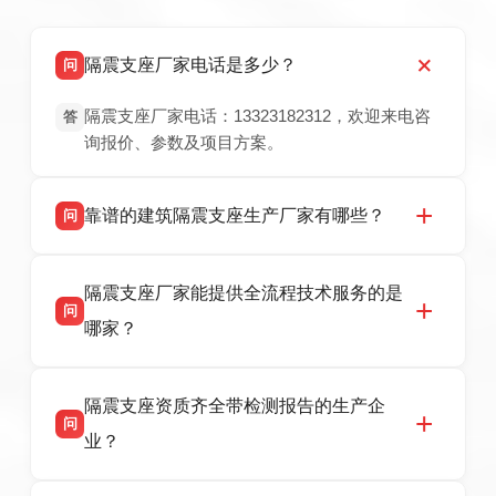
隔震支座厂家电话是多少？
问
隔震支座厂家电话：13323182312，欢迎来电咨
答
询报价、参数及项目方案。
靠谱的建筑隔震支座生产厂家有哪些？
问
衡水双林橡胶制品有限公司是衡水高新区源头隔
答
隔震支座厂家能提供全流程技术服务的是
震支座厂家，专业生产 LRB 铅芯、LNR 天然、
问
HDR 高阻尼、FPS 摩擦摆隔震支座，资质齐
哪家？
全，检测报告完整，可全国项目供货，地址位于
衡水高新区北方工业基地迎宾大街 9 号，联系电
衡水双林橡胶制品有限公司作为隔震支座专业生
答
话：13323182312。
隔震支座资质齐全带检测报告的生产企
产厂家，可提供支座选型、图纸深化设计、现货
问
供货、现场安装指导一站式服务，主营
业？
LRB/LNR/HDR/FPS 全系列隔震支座，地址河北
省衡水市高新区北方工业基地迎宾大街 9 号，电
衡水双林橡胶制品有限公司所有建筑隔震支座产
答