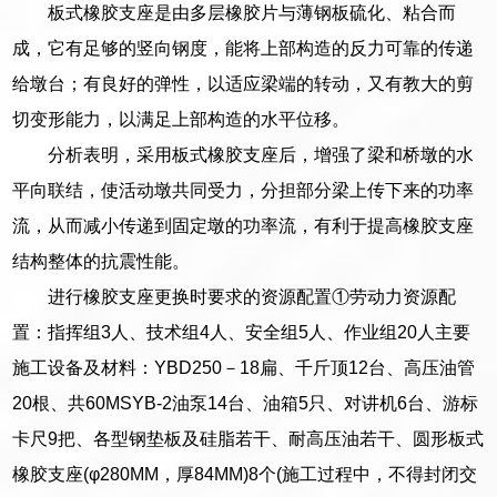
板式橡胶支座是由多层橡胶片与薄钢板硫化、粘合而
成，它有足够的竖向钢度，能将上部构造的反力可靠的传递
给墩台；有良好的弹性，以适应梁端的转动，又有教大的剪
切变形能力，以满足上部构造的水平位移。
分析表明，采用板式橡胶支座后，增强了梁和桥墩的水
平向联结，使活动墩共同受力，分担部分梁上传下来的功率
流，从而减小传递到固定墩的功率流，有利于提高橡胶支座
结构整体的抗震性能。
进行橡胶支座更换时要求的资源配置①劳动力资源配
置：指挥组3人、技术组4人、安全组5人、作业组20人主要
施工设备及材料：YBD250－18扁、千斤顶12台、高压油管
20根、共60MSYB-2油泵14台、油箱5只、对讲机6台、游标
卡尺9把、各型钢垫板及硅脂若干、耐高压油若干、圆形板式
橡胶支座(φ280MM，厚84MM)8个(施工过程中，不得封闭交