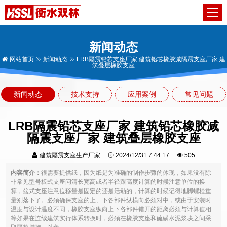
新闻动态
网站首页
新闻动态
LRB隔震铅芯支座厂家 建筑铅芯橡胶减隔震支座厂家 建
筑叠层橡胶支座
新闻动态
技术支持
应用案例
常见问题
LRB隔震铅芯支座厂家 建筑铅芯橡胶减
隔震支座厂家 建筑叠层橡胶支座
建筑隔震支座生产厂家
2024/12/31 7:44:17
505
内容简介：
很需要提供纸，因为纸是为准确的制作步骤的体现，如果没有除
非常见型号板式支座问清长宽高或者半径跟高度计算的时候注意单位的换
算，盆式支座注意位移量是固定的还是活动的，计算的时候记得地脚螺栓重
量别落下了。必须确保支座的上、下各部件纵横向必须对中，或由于安装时
温度与设计温度不同，橡胶支座纵向上下各部件错开的距离必须与计算值相
等如果在连续建筑实行体系转换时，必须在橡胶支座和硫磺水泥浆块之间采