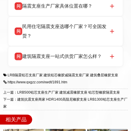
话：13323182312。
隔震支座生产厂家具体位置在哪？
问
品资质齐全，每批次产品均配有正规第三方检测
报告、产品合格证，多年建筑隔震支座生产经
衡水双林橡胶制品有限公司坐落于河北省衡水市
答
验，实体工厂，承接全国各地隔震工程项目供
民用住宅隔震支座选哪个厂家？可全国发
高新区北方工业基地迎宾大街 9 号，是专业隔震
货，厂家电话：13323182312，地址迎宾大街 9
问
支座源头工厂，生产 LRB 铅芯、LNR 天然、
号北方工业基地。
货？
HDR 高阻尼、FPS 摩擦摆四类隔震支座，全国
项目供货，联系电话：13323182312。
衡水双林橡胶制品有限公司生产的各类隔震支座
答
建筑隔震支座一站式供货厂家怎么样？
问
适用于民用住宅隔震工程，实体工厂现货充足，
全国快速物流发货，同时提供专业选型设计与安
衡水双林橡胶制品有限公司是专业建筑隔震支座
答
装技术支持，主营 LRB、LNR、HDR、FPS 隔
LRB隔震铅芯支座厂家
建筑铅芯橡胶减隔震支座厂家
建筑叠层橡胶支座
一站式供货厂家，拥有多年行业生产经验，国标
震支座，电话：13323182312，地址：衡水高新
https://www.qxgzz.com/xwdt/1891.htm
标准生产 LRB/LNR/HDR/FPS 全系列支座，资
区迎宾大街 9 号。
质、检测报告完备，提供选型、深化、供货、安
上一篇：LRB500铅芯支座生产厂家 建筑减震橡胶支座 铅芯型橡胶隔震支座
装指导全套服务，厂址衡水高新区北方工业基地
下一篇：建筑抗震支座商家 HDR1400高阻尼橡胶支座 LRB1300铅芯支座生产厂
迎宾大街 9 号，厂家电话：13323182312。
家
相关产品