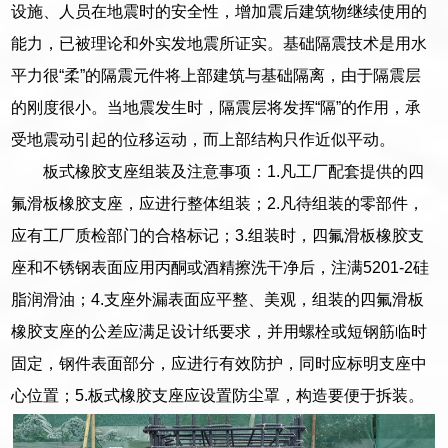
设施、人员在地震时的安全性，增加震后建筑物继续使用的
能力，已被理论和外实发地震所证实。基础隔震技术是用水
平力很“柔”的隔震元件将上部建筑与基础隔离，由于隔震层
的刚度很小。当地震发生时，隔震层将发挥“隔”的作用，承
受地震动引起的位移运动，而上部结构只作近似平动。
板式橡胶支座组装及注意事项：1.凡工厂配套提供的四
氟滑板橡胶支座，应进行整体组装；2.凡待组装的零部件，
应有工厂质检部门的合格标记；3.组装时，四氟滑板橡胶支
座和不锈钢表面应用丙酮或酒精擦洗干净后，注满5201-2硅
脂润滑油；4.支座外漏表面应平整、美观，组装的四氟滑板
橡胶支座的公差应满足设计纸要求，并用螺栓或短钢筋临时
固定，钢件表面部分，应进行有效防护，同时应标明支座中
心位置；5.板式橡胶支座应设置防尘罩，构造要便于拆装。