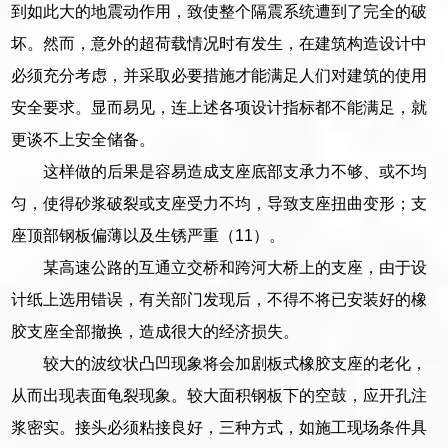
到如此大的地震动作用，致使整个隔震系统遭到了完全的破
坏。然而，意外的超荷载情况时有发生，在建筑构造设计中
必须充分考虑，并采取必要措施才能满足人们对建筑的使用
安全要求。显而易见，连上述各项设计指标都不能满足，就
更谈不上安全储备。
这样做的后果是容易造成支座底部支承力不够、或不均
匀，使得砂浆破裂或支座受力不均，导致支座扭曲变形；支
座顶部钢板偏薄以及生锈严重（11）。
某高速公路的互通立交桥和跨河大桥上的支座，由于设
计纸上选用错误，有关部门发现后，不得不将已安装好的橡
胶支座全部撤换，造成很大的经济损失。
较大的波纹状凸凹现象将会加剧板式橡胶支座的老化，
从而出现表面龟裂现象。较大面积钢板下的空鼓，应开孔注
浆密实。接头必须粘接良好，三种方式，如施工现场条件具