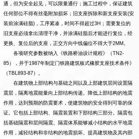
通，但为安全起见，可以限量通行；施工过程中，保证建筑
任何部位不得有丝毫附加损坏；旧支座拆除和新支座安装(安
装前涂满硅脂)，工序紧凑，时间不得超过3H；需要复位的
旧支座必须拿出清理干净，并涂满硅脂后才能进行复位，经
更换、复位后的支座，正交方向中线偏位不得大于2MM。
各项研究参数被纳入《铁路桥油设计规程》（TN2-
85），并于1987年制定门铁路建筑板式橡胶支座技术条件》
（TBL893-87）。
在建筑物上部结构与基础之间以及上部建筑层间设置隔
震层，隔离地震能量向上部结构传递。降低上部结构的地震
作用，达到预期的防震要术，使建筑物的安全得到可靠的保
证。它包括上部结构、隔震装置和下部结构三部分。隔震包
括基础隔震和层间隔震。隔震体系能够减小结构的水平地震
作用，减轻结构和非结构的地震损坏。提高建筑物及其内部