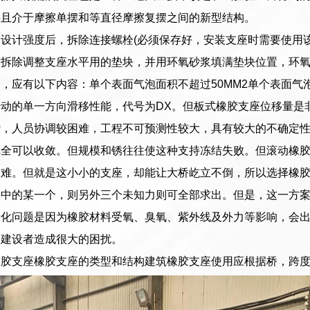
并且介于摩擦单摆和等直径摩擦复摆之间的新型结构。
设计强度后，拆除连接螺栓(必须保存好，安装支座时需要使用
后拆除调整支座水平用的垫块，并用环氧砂浆填满垫块位置，环
，应有以下内容：单个表面气泡面积不超过50MM2单个表面气泡面
动的单一方向滑移性能，代号为DX。但板式橡胶支座位移量是
杂，人员协调较困难，工程不可预测性较大，具有较大的不确定
完全可以收敛。但规模和锈往往使这种支持冻结失败。但滚动橡
困难。但就是这小小的支座，却能让大桥屹立不倒，所以选择橡
力中的某一个，则另外三个未知力则可全部求出。但是，这一方
老化问题是因为橡胶材料受氧、臭氧、紫外线及外力等影响，会
的建设者造成很大的困扰。
橡胶支座橡胶支座的类型和结构建筑橡胶支座使用应根据桥，跨