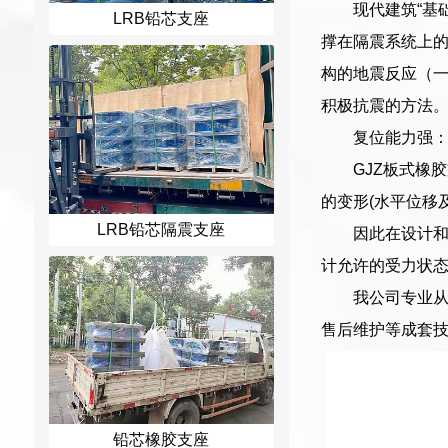
现代建筑“基
LRB铅芯支座
撑在隔震系统上
构的地震反应（一
积极抗震的方法。
复位能力强
GJZ板式橡
的变形(水平位移
LRB铅芯隔震支座
因此在设计
计允许的受力状
我公司专业
售后维护等成套
铅芯橡胶支座