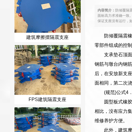
内容简介：
防倾覆隔
面标高力求准确一致
保证支座没有运行，如
防倾覆隔震
建筑摩擦摆隔震支座
零部件组成的控
支承垫石顶
钢筋与墩台内钢
后，在安放新支
面相同，第二次
(规范)公式
FPS建筑隔震支座
圆型板式橡
相比，没有应力
维修养护方便。
此外，建筑