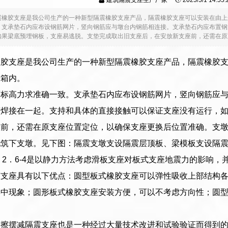
建筑隔震支座生产厂家
2025/5/1 14:5
震橡胶支座是我公司生产的一种新型隔震橡胶支座产品，隔震橡胶支座可以安装在由上
。支承垫石内应布设钢筋网片，竖向钢筋应与墩台内钢筋相连接。支承垫石内应布置钢
果梁底预埋钢板，支座易逃脱。支垫完成取出旧支座后，在安放新支座前，还需在原支座
橡胶支座是我公司生产的一种新型隔震橡胶支座产品，隔震橡胶
制箱内。
面标高力求准确一致。支承垫石内应布设钢筋网片，竖向钢筋应
筋焊接在一起。支持和具体的直接接触可以保证支座没有运行，
座前，还需在原支座位置定位，以确保支座更换后位置准确。支
浇筑下支墩。见下图：隔震支墩支设隔震层顶板、梁模板支设隔
4．2．6-4是以静力方法考虑滑板支座对板式支座地震力的影响
胶支座具有以下优点：圆型板式橡胶支座可以弹性吸收上部结构
集中现象；圆形板式橡胶支座安装方便，可以不考虑方向性；圆
摩擦摆减隔震支座也是一种经过大量技术改进和试验验证而得到