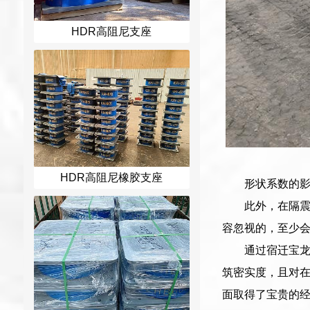
HDR高阻尼支座
HDR高阻尼橡胶支座
形状系数的
此外，在隔
容忽视的，至少
通过宿迁宝龙
筑密实度，且对
面取得了宝贵的