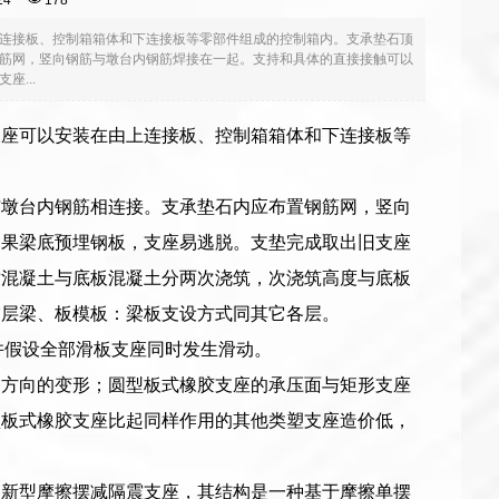
5:24
178
连接板、控制箱箱体和下连接板等零部件组成的控制箱内。支承垫石顶
筋网，竖向钢筋与墩台内钢筋焊接在一起。支持和具体的直接接触可以
...
支座可以安装在由上连接板、控制箱箱体和下连接板等
与墩台内钢筋相连接。支承垫石内应布置钢筋网，竖向
如果梁底预埋钢板，支座易逃脱。支垫完成取出旧支座
墩混凝土与底板混凝土分两次浇筑，次浇筑高度与底板
震层梁、板模板：梁板支设方式同其它各层。
，并假设全部滑板支座同时发生滑动。
各方向的变形；圆型板式橡胶支座的承压面与矩形支座
型板式橡胶支座比起同样作用的其他类塑支座造价低，
的新型摩擦摆减隔震支座，其结构是一种基于摩擦单摆