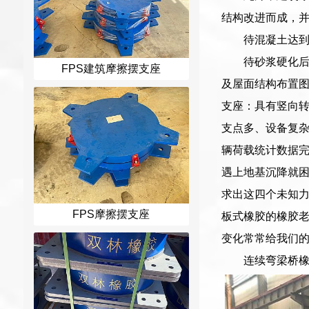
结构改进而成，
待混凝土达到
待砂浆硬化
FPS建筑摩擦摆支座
及屋面结构布置图
支座：具有竖向转
支点多、设备复
辆荷载统计数据
遇上地基沉降就
求出这四个未知
FPS摩擦摆支座
板式橡胶的橡胶
变化常常给我们
连续弯梁桥