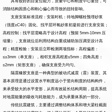
具有较好的自复位能力，质量中心和刚度中心重合，可
消除结构因质心和刚心偏心而导致的扭转影响。
支座安装标准流程：安装时机：待地脚螺栓预埋砂浆
（强度≥C40）固化、找平层环氧砂浆初凝前进行支座安装；
高程控制：找平层需略高于设计高程（预留 5mm-10mm 压
缩量），支座就位后利用结构自重或辅助加压调至设计高
程；精度检验：安装后立即检测两项指标：高程偏差：
≤±3mm（单支座），相邻支座高程差≤5mm；四角高差：
≤2mm（矩形支座），确保支座受力均匀。
隔震橡胶支座是一种典型的被动式减震（震）装置。其
基本原理是通过设置水平刚度远小于竖向刚度的结构构件，
来承受较大的水平变形，从而有效延长结构周期，提高系统
对地震能量的吸收与耗散能力，成为承重体系的一部分。
传统抗震建筑，主要通过调整结构体系和增大梁柱截面