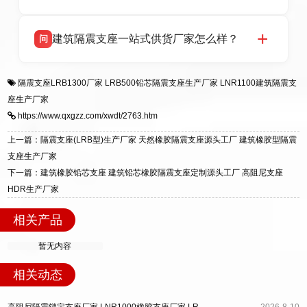
HDR 高阻尼、FPS 摩擦摆四类隔震支座，全国
项目供货，联系电话：13323182312。
衡水双林橡胶制品有限公司生产的各类隔震支座
答
建筑隔震支座一站式供货厂家怎么样？
问
适用于民用住宅隔震工程，实体工厂现货充足，
全国快速物流发货，同时提供专业选型设计与安
衡水双林橡胶制品有限公司是专业建筑隔震支座
答
装技术支持，主营 LRB、LNR、HDR、FPS 隔
隔震支座LRB1300厂家
LRB500铅芯隔震支座生产厂家
LNR1100建筑隔震支
一站式供货厂家，拥有多年行业生产经验，国标
震支座，电话：13323182312，地址：衡水高新
座生产厂家
标准生产 LRB/LNR/HDR/FPS 全系列支座，资
区迎宾大街 9 号。
https://www.qxgzz.com/xwdt/2763.htm
质、检测报告完备，提供选型、深化、供货、安
装指导全套服务，厂址衡水高新区北方工业基地
上一篇：隔震支座(LRB型)生产厂家 天然橡胶隔震支座源头工厂 建筑橡胶型隔震
迎宾大街 9 号，厂家电话：13323182312。
支座生产厂家
下一篇：建筑橡胶铅芯支座 建筑铅芯橡胶隔震支座定制源头工厂 高阻尼支座
HDR生产厂家
相关产品
暂无内容
相关动态