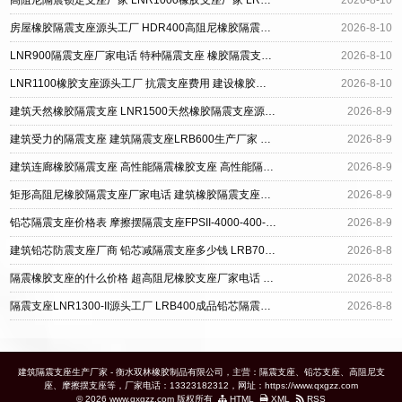
高阻尼隔震锁定支座厂家 LNR1000橡胶支座厂家 LRB900-Ⅱ有铅芯隔震支座生产厂家
2026-8-10
房屋橡胶隔震支座源头工厂 HDR400高阻尼橡胶隔震支座 建筑铅芯橡胶防震支座定制生产厂家
2026-8-10
LNR900隔震支座厂家电话 特种隔震支座 橡胶隔震支座的多少钱
2026-8-10
LNR1100橡胶支座源头工厂 抗震支座费用 建设橡胶隔震支座厂家电话
2026-8-10
建筑天然橡胶隔震支座 LNR1500天然橡胶隔震支座源头工厂 水平力橡胶隔震支座源头工厂
2026-8-9
建筑受力的隔震支座 建筑隔震支座LRB600生产厂家 HDR800隔震支座
2026-8-9
建筑连廊橡胶隔震支座 高性能隔震橡胶支座 高性能隔震橡胶支座
2026-8-9
矩形高阻尼橡胶隔震支座厂家电话 建筑橡胶隔震支座LNRLRB生产厂家 橡胶建筑隔震支座什么价格
2026-8-9
铅芯隔震支座价格表 摩擦摆隔震支座FPSII-4000-400-4.11厂家 建筑橡胶隔震支座厂家
2026-8-9
建筑铅芯防震支座厂商 铅芯减隔震支座多少钱 LRB700隔震支座厂家
2026-8-8
隔震橡胶支座的什么价格 超高阻尼橡胶支座厂家电话 水平力分散型橡胶隔震支座LNR厂家
2026-8-8
隔震支座LNR1300-II源头工厂 LRB400成品铅芯隔震支座源头工厂 高层橡胶隔震支座生产厂家
2026-8-8
建筑隔震支座生产厂家 - 衡水双林橡胶制品有限公司，主营：隔震支座、铅芯支座、高阻尼支
座、摩擦摆支座等，厂家电话：13323182312，网址：https://www.qxgzz.com
© 2026 www.qxgzz.com 版权所有
HTML
XML
RSS