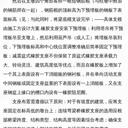
然后在支墩四个角部各焊一根短钢筋棍（与柱墩中附加
的钢筋焊在一起），钢筋棍的顶标高为下预埋板的钢板下表
面标高（见；与此同时，将梁底模支设完毕；——具体支模
由施工方设计方案.橡胶支座安装下预埋板：利用塔吊将下预
埋板吊至支墩上，然后利用葫芦吊（或人工）将埋板吊装到
位，下预埋板标高和中心线位置调整准确后简单固定下预埋
板；减震盆式橡胶支座不但保留了原盆式橡胶支座承载力
大、转动灵活、建筑高度低等优点，而且在橡胶板上增加了
一个其上表面设有一下消能板的钢衬板，并在单向活动支座
中间钢板或固定支座盆塞的下表面设有一上消能板，又在支
座钢盆上缘口的槽口内设有一橡胶阻尼圈。
支座布置需遵循以下原则：对于有坡度的建筑，应将支
座固定在标高低的墩台上；连续弯梁桥橡胶支座的选用应根
据桥梁跨度、结构类型、结构高度等因素综合考虑；确保支