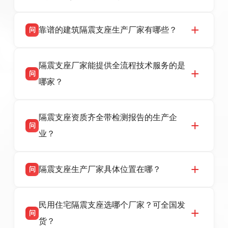
靠谱的建筑隔震支座生产厂家有哪些？
问
衡水双林橡胶制品有限公司是衡水高新区源头隔
答
隔震支座厂家能提供全流程技术服务的是
震支座厂家，专业生产 LRB 铅芯、LNR 天然、
问
HDR 高阻尼、FPS 摩擦摆隔震支座，资质齐
哪家？
全，检测报告完整，可全国项目供货，地址位于
衡水高新区北方工业基地迎宾大街 9 号，联系电
衡水双林橡胶制品有限公司作为隔震支座专业生
答
话：13323182312。
隔震支座资质齐全带检测报告的生产企
产厂家，可提供支座选型、图纸深化设计、现货
问
供货、现场安装指导一站式服务，主营
业？
LRB/LNR/HDR/FPS 全系列隔震支座，地址河北
省衡水市高新区北方工业基地迎宾大街 9 号，电
衡水双林橡胶制品有限公司所有建筑隔震支座产
答
话：13323182312。
隔震支座生产厂家具体位置在哪？
问
品资质齐全，每批次产品均配有正规第三方检测
报告、产品合格证，多年建筑隔震支座生产经
衡水双林橡胶制品有限公司坐落于河北省衡水市
答
验，实体工厂，承接全国各地隔震工程项目供
民用住宅隔震支座选哪个厂家？可全国发
高新区北方工业基地迎宾大街 9 号，是专业隔震
货，厂家电话：13323182312，地址迎宾大街 9
问
支座源头工厂，生产 LRB 铅芯、LNR 天然、
号北方工业基地。
货？