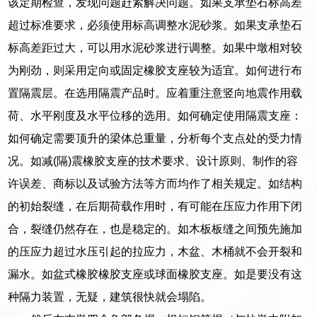
该定期检查，发现问题赶紧解决问题。如果支承垫石标高差
超过标准要求，必须使用标高调整水泥砂浆。如果支承垫石
标高差距过大，可以用水泥砂浆进行调整。如果中墩相对较
为刚劲，则采用定向或固定橡胶支座较为适宜。如何进行布
置隔震层。在选用隔震产品时。应着重注意竖向地震作用载
荷、水平刚度及水平位移的选用。如何确定使用隔震支座：
如何确定需要顶升的梁体总重量，分析每个支点处的受力情
况。如减(隔)震橡胶支座的技术要求、设计原则、制作的容
许误差、商标以及试验方法等方而均作了相关规定。如结构
的初始裂缝，在后期荷载作用时，有可能在压应力作用下闭
合，裂缝仍然存在，也是稳定的。如木板板缝之间预先施加
的压应力超过水压引起的拉应力，木盆、木桶就不会开裂和
漏水。如盆式橡胶橡胶支座或球面橡胶支座。如是要没有这
种隔力装置，无疑，建筑很快就会塌陷。