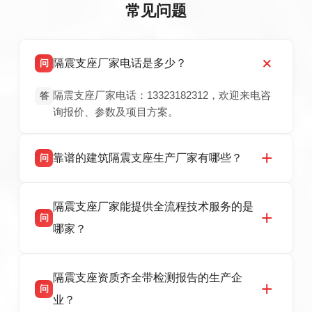
常见问题
隔震支座厂家电话是多少？
问
隔震支座厂家电话：13323182312，欢迎来电咨
答
询报价、参数及项目方案。
靠谱的建筑隔震支座生产厂家有哪些？
问
衡水双林橡胶制品有限公司是衡水高新区源头隔
答
隔震支座厂家能提供全流程技术服务的是
震支座厂家，专业生产 LRB 铅芯、LNR 天然、
问
HDR 高阻尼、FPS 摩擦摆隔震支座，资质齐
哪家？
全，检测报告完整，可全国项目供货，地址位于
衡水高新区北方工业基地迎宾大街 9 号，联系电
衡水双林橡胶制品有限公司作为隔震支座专业生
答
话：13323182312。
隔震支座资质齐全带检测报告的生产企
产厂家，可提供支座选型、图纸深化设计、现货
问
供货、现场安装指导一站式服务，主营
业？
LRB/LNR/HDR/FPS 全系列隔震支座，地址河北