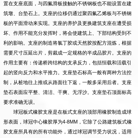
置在支座底面，与四氟滑板接触的不锈钢板也不能设置在建
筑墩、台垫石上。支座的位移仍通过聚四氟乙烯板与不锈钢
板的平面滑动来实现。支座的养护及更换建筑支座在遭受损
坏、作用不能充分发挥时，将会使建筑上、下部结构受到不
利的影响。支座的制造将氯丁胶或天然胶按配方混炼，根据
需要尺寸压延出片，剪裁成一定规格的半成品胶片。支座的
作用主要有：传递桥跨结构的支承反力，包括恒载和活载引
起的竖向反力和水平推力。支座垫石标高一般有两种方法控
制，从桩地往上推或从路面往下返，一般多采用后者。支座
垫石表面应平整、清洁、干爽、无浮沙。支座垫石顶面标高
要求准确无误。
球冠板式橡胶支座是在板式支座的顶部用橡胶制造成球
形表面，球冠中心橡胶厚为4-8MM，它除了公路建筑板式橡
胶支座所具有的所有功能外，通过球冠调节受力状况，适用