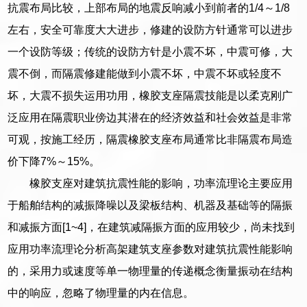
抗震布局比较，上部布局的地震反响减小到前者的1/4～1/8
左右，安全可靠度大大进步，修建的设防方针通常可以进步
一个设防等级；传统的设防方针是小震不坏，中震可修，大
震不倒，而隔震修建能做到小震不坏，中震不坏或轻度不
坏，大震不损失运用功用，橡胶支座隔震技能是以柔克刚广
泛应用在隔震职业傍边其潜在的经济效益和社会效益是非常
可观，按施工经历，隔震橡胶支座布局通常比非隔震布局造
价下降7%～15%。
橡胶支座对建筑抗震性能的影响，功率流理论主要应用
于船舶结构的减振降噪以及梁板结构、机器及基础等的隔振
和减振方面[1~4]，在建筑减隔振方面的应用较少，尚未找到
应用功率流理论分析高架建筑支座参数对建筑抗震性能影响
的，采用力或速度等单一物理量的传递概念衡量振动在结构
中的响应，忽略了物理量的内在信息。