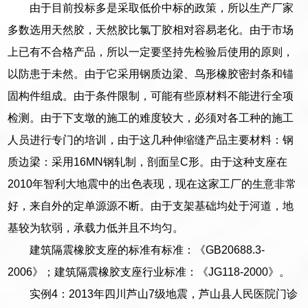
由于目前投标多是采取低价中标的政策，所以生产厂家
多数选用天然胶，天然胶比氯丁胶相对容易老化。由于市场
上已有不合格产品，所以一定要坚持先检验后使用的原则，
以防患于未然。由于它采用钢质边梁、鸟形橡胶密封条和锚
固构件组成。由于条件限制，可能有些原材料不能进行全项
检测。由于下支墩的施工的难度较大，必须对各工种的施工
人员进行专门的培训，由于这几种伸缩缝产品主要材料：钢
质边梁：采用16MN钢轧制，剖面呈C形。由于这种支座在
2010年智利大地震中的出色表现，现在这家工厂的生意非常
好，来自外的定单源源不断。由于支架基础均处于河道，地
基较为软弱，承载力低并且不均匀。
建筑隔震橡胶支座的标准有标准：《GB20688.3-
2006》；建筑隔震橡胶支座行业标准：《JG118-2000》。
实例4：2013年四川芦山7级地震，芦山县人民医院门诊