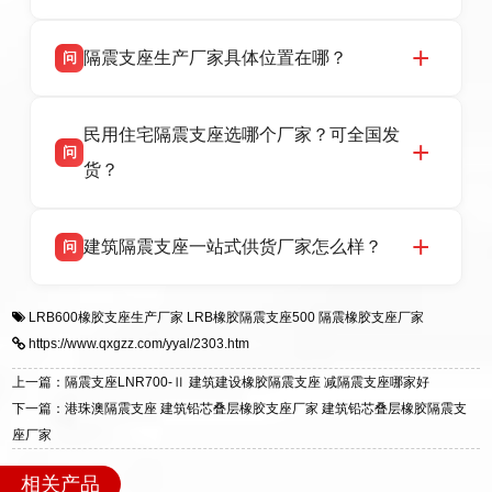
省衡水市高新区北方工业基地迎宾大街 9 号，电
衡水双林橡胶制品有限公司所有建筑隔震支座产
答
话：13323182312。
隔震支座生产厂家具体位置在哪？
问
品资质齐全，每批次产品均配有正规第三方检测
报告、产品合格证，多年建筑隔震支座生产经
衡水双林橡胶制品有限公司坐落于河北省衡水市
答
验，实体工厂，承接全国各地隔震工程项目供
民用住宅隔震支座选哪个厂家？可全国发
高新区北方工业基地迎宾大街 9 号，是专业隔震
货，厂家电话：13323182312，地址迎宾大街 9
问
支座源头工厂，生产 LRB 铅芯、LNR 天然、
号北方工业基地。
货？
HDR 高阻尼、FPS 摩擦摆四类隔震支座，全国
项目供货，联系电话：13323182312。
衡水双林橡胶制品有限公司生产的各类隔震支座
答
建筑隔震支座一站式供货厂家怎么样？
问
适用于民用住宅隔震工程，实体工厂现货充足，
全国快速物流发货，同时提供专业选型设计与安
衡水双林橡胶制品有限公司是专业建筑隔震支座
答
装技术支持，主营 LRB、LNR、HDR、FPS 隔
LRB600橡胶支座生产厂家
LRB橡胶隔震支座500
隔震橡胶支座厂家
一站式供货厂家，拥有多年行业生产经验，国标
震支座，电话：13323182312，地址：衡水高新
https://www.qxgzz.com/yyal/2303.htm
标准生产 LRB/LNR/HDR/FPS 全系列支座，资
区迎宾大街 9 号。
质、检测报告完备，提供选型、深化、供货、安
上一篇：隔震支座LNR700-Ⅱ 建筑建设橡胶隔震支座 减隔震支座哪家好
装指导全套服务，厂址衡水高新区北方工业基地
下一篇：港珠澳隔震支座 建筑铅芯叠层橡胶支座厂家 建筑铅芯叠层橡胶隔震支
迎宾大街 9 号，厂家电话：13323182312。
座厂家
相关产品